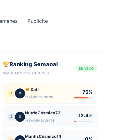
ámenes
Publicite
Ranking Semanal
EN VIVO
SIMULADOR DE CHOICES
Dafi
75%
1
D
1 EXÁMENES LISTOS
NutriaCósmico73
12.4%
2
N
19 EXÁMENES LISTOS
MantisCósmico14
0%