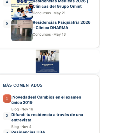
Residencias Médicas 2026 |
4
Clínicas del Grupo Omint
Concursos
·
May 21
Residencias Psiquiatría 2026
5
– Clínica DHARMA
Concursos
·
May 13
MÁS COMENTADOS
¡Novedades! Cambios en el examen
1
único 2019
Blog
·
Nov 16
Difundí tu residencia a través de una
2
entrevista
Blog
·
Nov 4
Residencias UBA