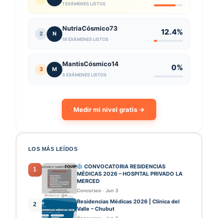
1 EXÁMENES LISTOS
NutriaCósmico73
12.4%
2
N
19 EXÁMENES LISTOS
MantisCósmico14
0%
3
M
5 EXÁMENES LISTOS
Medir mi nivel gratis →
LOS MÁS LEÍDOS
CONVOCATORIA RESIDENCIAS
1
MÉDICAS 2026 – HOSPITAL PRIVADO LA
MERCED
Concursos
·
Jun 3
Residencias Médicas 2026 | Clínica del
2
Valle – Chubut