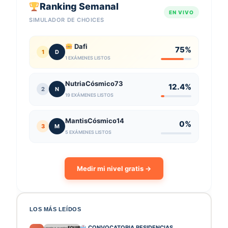
Ranking Semanal
EN VIVO
SIMULADOR DE CHOICES
Dafi
75%
1
D
1 EXÁMENES LISTOS
NutriaCósmico73
12.4%
2
N
19 EXÁMENES LISTOS
MantisCósmico14
0%
3
M
5 EXÁMENES LISTOS
Medir mi nivel gratis →
LOS MÁS LEÍDOS
CONVOCATORIA RESIDENCIAS