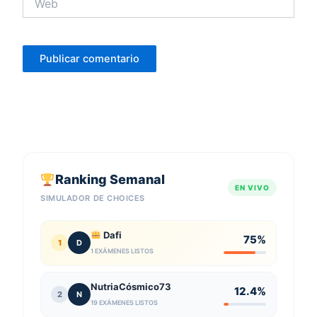
Ranking Semanal
EN VIVO
SIMULADOR DE CHOICES
Dafi
75%
1
D
1 EXÁMENES LISTOS
NutriaCósmico73
12.4%
2
N
19 EXÁMENES LISTOS