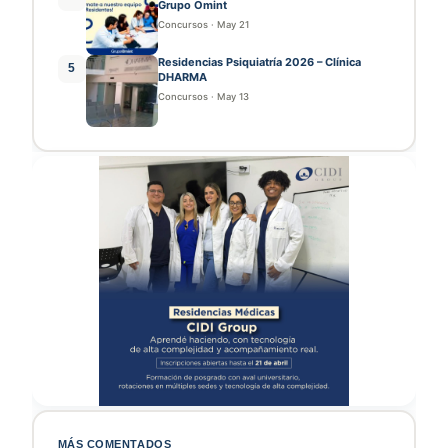
Grupo Omint
Concursos
·
May 21
Residencias Psiquiatría 2026 – Clínica
5
DHARMA
Concursos
·
May 13
MÁS COMENTADOS