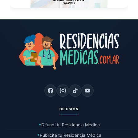
DIFUSIÓN
Difundí tu Residencia Médica
✦
Publicitá tu Residencia Médica
✦