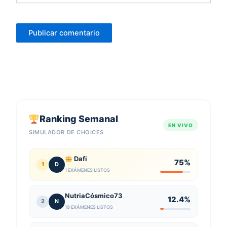
Ranking Semanal
EN VIVO
SIMULADOR DE CHOICES
Dafi
75%
1
D
1 EXÁMENES LISTOS
NutriaCósmico73
12.4%
2
N
19 EXÁMENES LISTOS