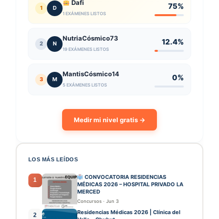
Dafi
75%
1
D
1 EXÁMENES LISTOS
NutriaCósmico73
12.4%
2
N
19 EXÁMENES LISTOS
MantisCósmico14
0%
3
M
5 EXÁMENES LISTOS
Medir mi nivel gratis →
LOS MÁS LEÍDOS
CONVOCATORIA RESIDENCIAS
1
MÉDICAS 2026 – HOSPITAL PRIVADO LA
MERCED
Concursos
·
Jun 3
Residencias Médicas 2026 | Clínica del
2