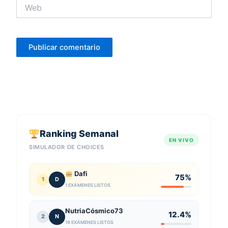
Web
Ranking Semanal
EN VIVO
SIMULADOR DE CHOICES
Dafi
75%
1
D
1 EXÁMENES LISTOS
NutriaCósmico73
12.4%
2
N
19 EXÁMENES LISTOS