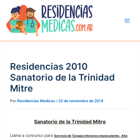
Ir
al
contenido
Residencias 2010
Sanatorio de la Trinidad
Mitre
Por
Residencias Medicas
/
22 de noviembre de 2014
Sanatorio de la Trinidad Mitre
Llama a concurso para
Servicio de Terapia Intensiva monovalente. Alta