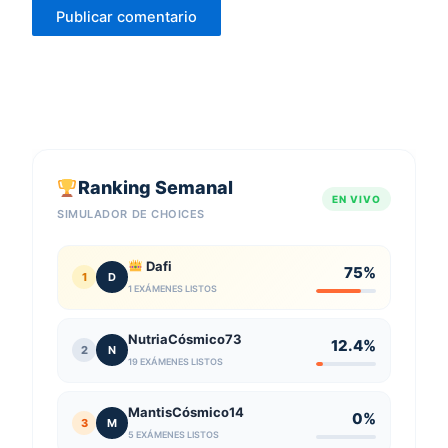
Ranking Semanal
EN VIVO
SIMULADOR DE CHOICES
Dafi
75%
1
D
1 EXÁMENES LISTOS
NutriaCósmico73
12.4%
2
N
19 EXÁMENES LISTOS
MantisCósmico14
0%
3
M
5 EXÁMENES LISTOS