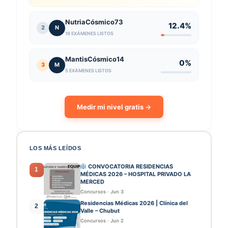
NutriaCósmico73
12.4%
2
N
19 EXÁMENES LISTOS
MantisCósmico14
0%
3
M
5 EXÁMENES LISTOS
Medir mi nivel gratis →
LOS MÁS LEÍDOS
CONVOCATORIA RESIDENCIAS
1
MÉDICAS 2026 – HOSPITAL PRIVADO LA
MERCED
Concursos
·
Jun 3
Residencias Médicas 2026 | Clínica del
2
Valle – Chubut
Concursos
·
Jun 2