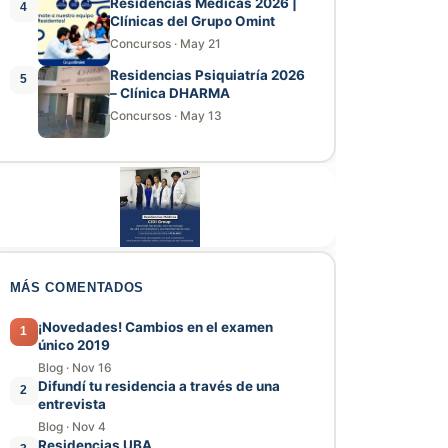
Residencias Médicas 2026 |
4
Clínicas del Grupo Omint
Concursos
·
May 21
Residencias Psiquiatría 2026
5
– Clínica DHARMA
Concursos
·
May 13
MÁS COMENTADOS
¡Novedades! Cambios en el examen
1
único 2019
Blog
·
Nov 16
Difundí tu residencia a través de una
2
entrevista
Blog
·
Nov 4
Residencias UBA