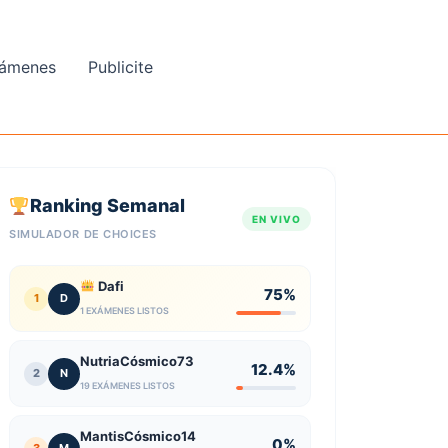
ámenes
Publicite
Ranking Semanal
EN VIVO
SIMULADOR DE CHOICES
Dafi
75%
1
D
1 EXÁMENES LISTOS
NutriaCósmico73
12.4%
2
N
19 EXÁMENES LISTOS
MantisCósmico14
0%