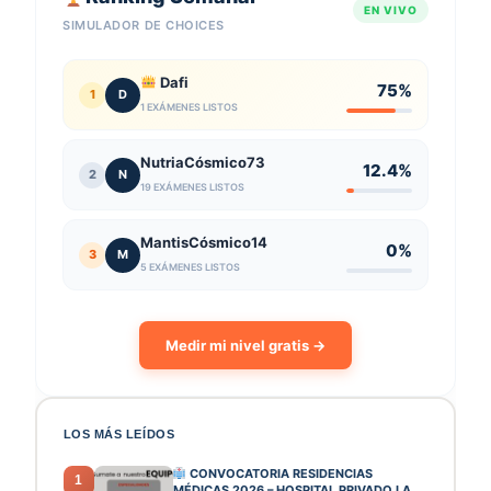
EN VIVO
SIMULADOR DE CHOICES
Dafi
75%
1
D
1 EXÁMENES LISTOS
NutriaCósmico73
12.4%
2
N
19 EXÁMENES LISTOS
MantisCósmico14
0%
3
M
5 EXÁMENES LISTOS
Medir mi nivel gratis →
LOS MÁS LEÍDOS
CONVOCATORIA RESIDENCIAS
1
MÉDICAS 2026 – HOSPITAL PRIVADO LA