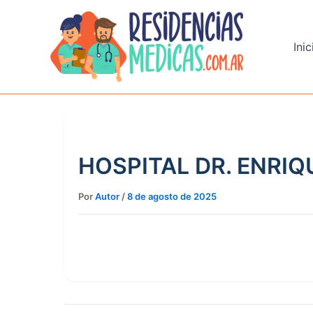
Ir
al
contenido
Inic
HOSPITAL DR. ENRIQ
Por
Autor
/
8 de agosto de 2025