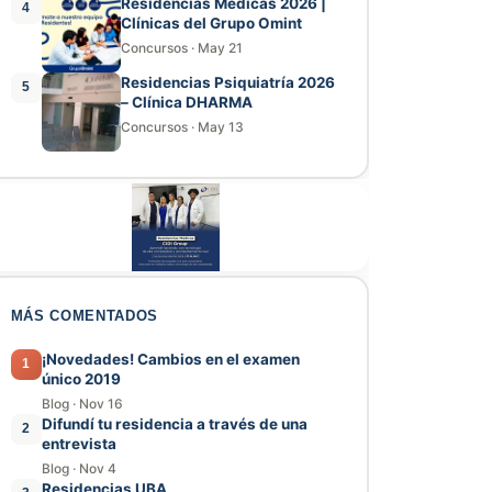
Residencias Médicas 2026 |
4
Clínicas del Grupo Omint
Concursos
·
May 21
Residencias Psiquiatría 2026
5
– Clínica DHARMA
Concursos
·
May 13
MÁS COMENTADOS
¡Novedades! Cambios en el examen
1
único 2019
Blog
·
Nov 16
Difundí tu residencia a través de una
2
entrevista
Blog
·
Nov 4
Residencias UBA