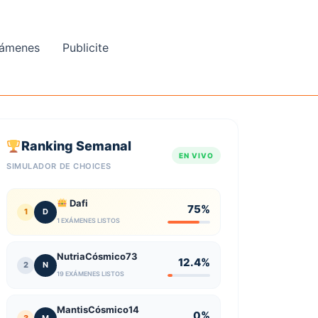
ámenes
Publicite
Ranking Semanal
EN VIVO
SIMULADOR DE CHOICES
Dafi
75%
1
D
1 EXÁMENES LISTOS
NutriaCósmico73
12.4%
2
N
19 EXÁMENES LISTOS
MantisCósmico14
0%