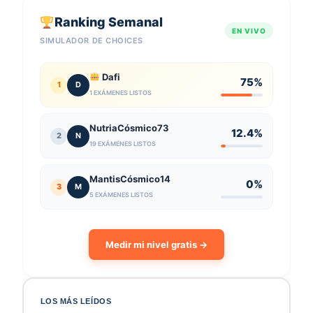
Ranking Semanal
EN VIVO
SIMULADOR DE CHOICES
Dafi
75%
1
D
1 EXÁMENES LISTOS
NutriaCósmico73
12.4%
2
N
19 EXÁMENES LISTOS
MantisCósmico14
0%
3
M
5 EXÁMENES LISTOS
Medir mi nivel gratis →
LOS MÁS LEÍDOS