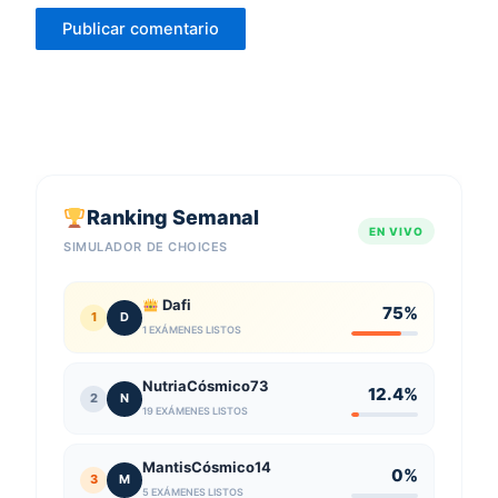
Ranking Semanal
EN VIVO
SIMULADOR DE CHOICES
Dafi
75%
1
D
1 EXÁMENES LISTOS
NutriaCósmico73
12.4%
2
N
19 EXÁMENES LISTOS
MantisCósmico14
0%
3
M
5 EXÁMENES LISTOS