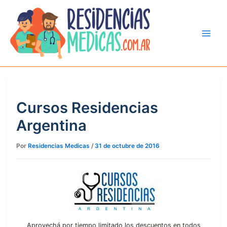
Ir
al
contenido
Cursos Residencias
Argentina
Por
Residencias Medicas
/
31 de octubre de 2016
Aprovechá por tiempo limitado los descuentos en todos