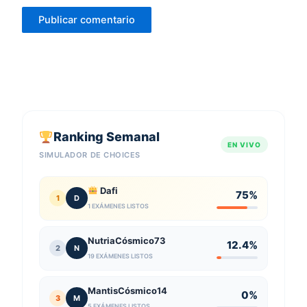
Ranking Semanal
EN VIVO
SIMULADOR DE CHOICES
Dafi
75%
1
D
1 EXÁMENES LISTOS
NutriaCósmico73
12.4%
2
N
19 EXÁMENES LISTOS
MantisCósmico14
0%
3
M
5 EXÁMENES LISTOS