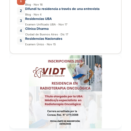
1
Blog
·
Nov 16
Difundí tu residencia a través de una entrevista
2
Blog
·
Nov 4
Residencias UBA
3
Examen Unificado UBA
·
Nov 17
Clínica Dharma
4
Ciudad de Buenos Aires
·
Dic 17
Residencias Nacionales
5
Examen Único
·
Nov 15