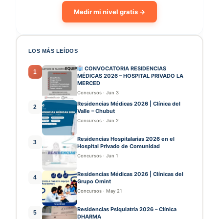
Medir mi nivel gratis →
LOS MÁS LEÍDOS
CONVOCATORIA RESIDENCIAS
1
MÉDICAS 2026 – HOSPITAL PRIVADO LA
MERCED
Concursos
·
Jun 3
Residencias Médicas 2026 | Clínica del
2
Valle – Chubut
Concursos
·
Jun 2
Residencias Hospitalarias 2026 en el
3
Hospital Privado de Comunidad
Concursos
·
Jun 1
Residencias Médicas 2026 | Clínicas del
4
Grupo Omint
Concursos
·
May 21
Residencias Psiquiatría 2026 – Clínica
5
DHARMA