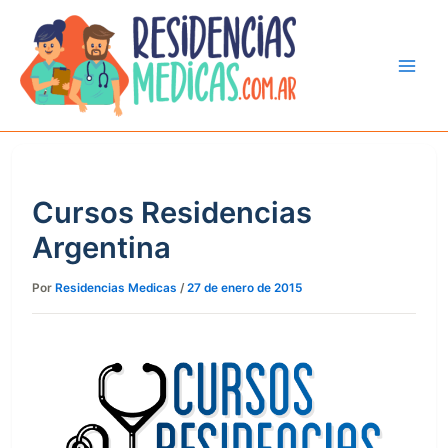
Ir
al
contenido
Cursos Residencias
Argentina
Por
Residencias Medicas
/
27 de enero de 2015