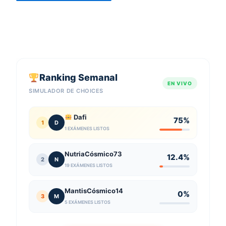
Ranking Semanal
EN VIVO
SIMULADOR DE CHOICES
Dafi
75%
1
D
1 EXÁMENES LISTOS
NutriaCósmico73
12.4%
2
N
19 EXÁMENES LISTOS
MantisCósmico14
0%
3
M
5 EXÁMENES LISTOS