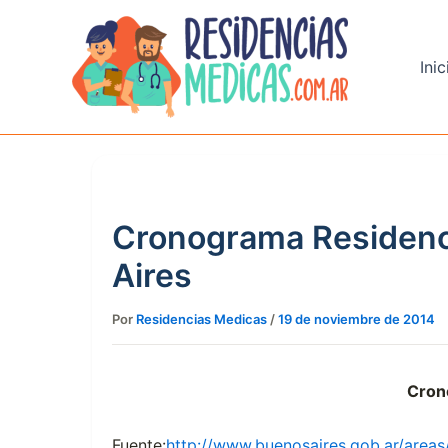
Ir
al
contenido
Inic
Cronograma Residenc
Aires
Por
Residencias Medicas
/
19 de noviembre de 2014
Cron
Fuente:
http://www.buenosaires.gob.ar/areas