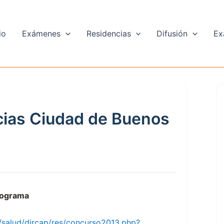
io
Exámenes
Residencias
Difusión
Ex
ias Ciudad de Buenos
ograma
/salud/dircap/res/concurso2013.php?