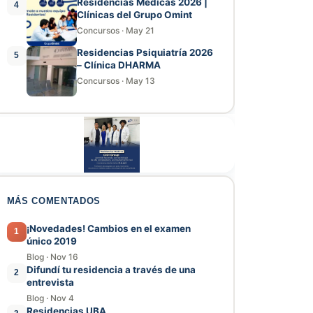
Residencias Médicas 2026 |
4
Clínicas del Grupo Omint
Concursos
·
May 21
Residencias Psiquiatría 2026
5
– Clínica DHARMA
Concursos
·
May 13
MÁS COMENTADOS
¡Novedades! Cambios en el examen
1
único 2019
Blog
·
Nov 16
Difundí tu residencia a través de una
2
entrevista
Blog
·
Nov 4
Residencias UBA