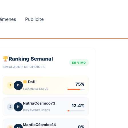
ámenes
Publicite
Ranking Semanal
EN VIVO
SIMULADOR DE CHOICES
Dafi
75%
1
D
1 EXÁMENES LISTOS
NutriaCósmico73
12.4%
2
N
19 EXÁMENES LISTOS
MantisCósmico14
0%