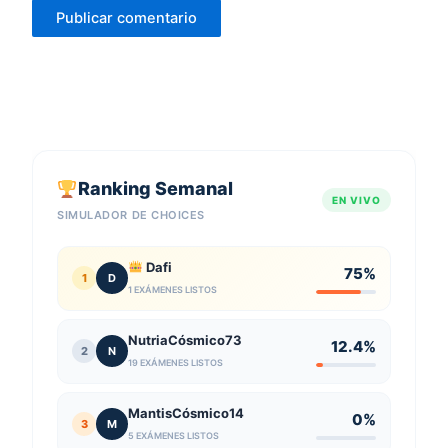
Ranking Semanal
EN VIVO
SIMULADOR DE CHOICES
Dafi
75%
1
D
1 EXÁMENES LISTOS
NutriaCósmico73
12.4%
2
N
19 EXÁMENES LISTOS
MantisCósmico14
0%
3
M
5 EXÁMENES LISTOS