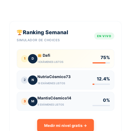
Ranking Semanal
EN VIVO
SIMULADOR DE CHOICES
Dafi
75%
1
D
1 EXÁMENES LISTOS
NutriaCósmico73
12.4%
2
N
19 EXÁMENES LISTOS
MantisCósmico14
0%
3
M
5 EXÁMENES LISTOS
Medir mi nivel gratis →