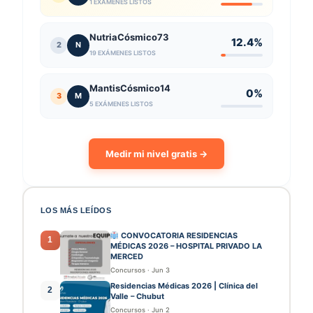
1 EXÁMENES LISTOS
NutriaCósmico73
12.4%
2
N
19 EXÁMENES LISTOS
MantisCósmico14
0%
3
M
5 EXÁMENES LISTOS
Medir mi nivel gratis →
LOS MÁS LEÍDOS
CONVOCATORIA RESIDENCIAS
1
MÉDICAS 2026 – HOSPITAL PRIVADO LA
MERCED
Concursos
·
Jun 3
Residencias Médicas 2026 | Clínica del
2
Valle – Chubut
Concursos
·
Jun 2