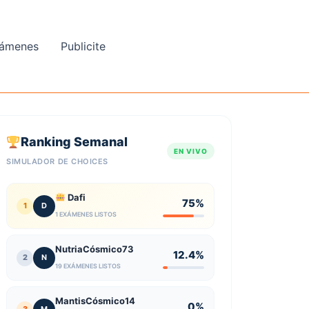
ámenes
Publicite
Ranking Semanal
EN VIVO
SIMULADOR DE CHOICES
Dafi
75%
1
D
1 EXÁMENES LISTOS
NutriaCósmico73
12.4%
2
N
19 EXÁMENES LISTOS
MantisCósmico14
0%