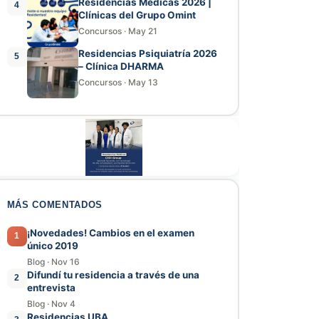
Residencias Médicas 2026 |
4
Clínicas del Grupo Omint
Concursos
·
May 21
Residencias Psiquiatría 2026
5
– Clínica DHARMA
Concursos
·
May 13
MÁS COMENTADOS
¡Novedades! Cambios en el examen
1
único 2019
Blog
·
Nov 16
Difundí tu residencia a través de una
2
entrevista
Blog
·
Nov 4
Residencias UBA