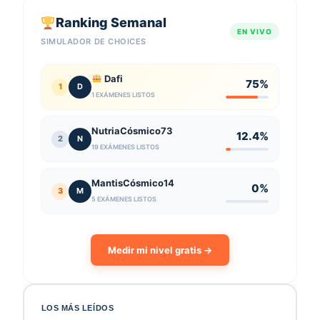
Ranking Semanal
EN VIVO
SIMULADOR DE CHOICES
Dafi
75%
1
D
1 EXÁMENES LISTOS
NutriaCósmico73
12.4%
2
N
19 EXÁMENES LISTOS
MantisCósmico14
0%
3
M
5 EXÁMENES LISTOS
Medir mi nivel gratis →
LOS MÁS LEÍDOS