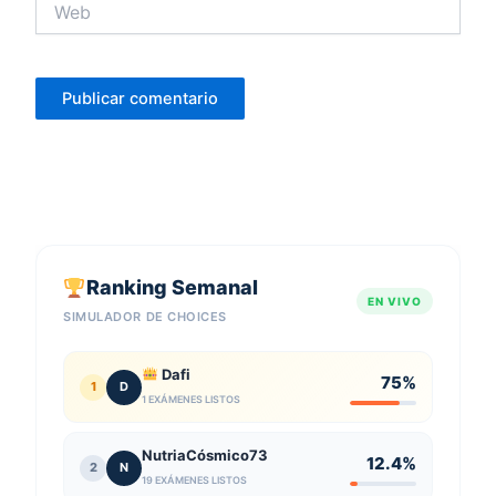
Ranking Semanal
EN VIVO
SIMULADOR DE CHOICES
Dafi
75%
1
D
1 EXÁMENES LISTOS
NutriaCósmico73
12.4%
2
N
19 EXÁMENES LISTOS