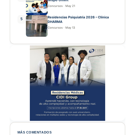
Concursos
·
May 21
Residencias Psiquiatría 2026 – Clínica
5
DHARMA
Concursos
·
May 13
MÁS COMENTADOS