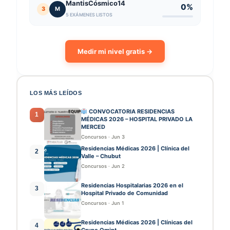
MantisCósmico14
0%
3
M
5 EXÁMENES LISTOS
Medir mi nivel gratis →
LOS MÁS LEÍDOS
CONVOCATORIA RESIDENCIAS
1
MÉDICAS 2026 – HOSPITAL PRIVADO LA
MERCED
Concursos
·
Jun 3
Residencias Médicas 2026 | Clínica del
2
Valle – Chubut
Concursos
·
Jun 2
Residencias Hospitalarias 2026 en el
3
Hospital Privado de Comunidad
Concursos
·
Jun 1
Residencias Médicas 2026 | Clínicas del
4
Grupo Omint