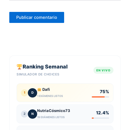
Ranking Semanal
EN VIVO
SIMULADOR DE CHOICES
Dafi
75%
1
D
1 EXÁMENES LISTOS
NutriaCósmico73
12.4%
2
N
19 EXÁMENES LISTOS