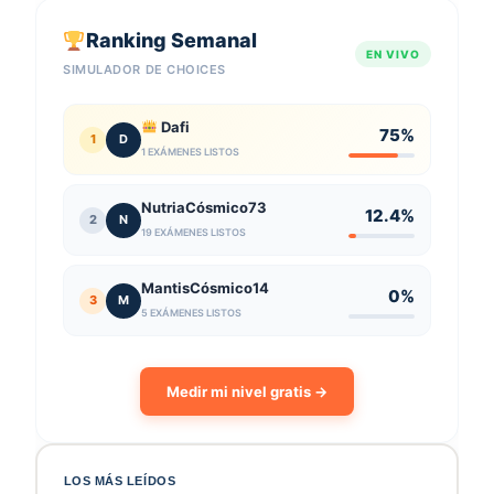
Ranking Semanal
EN VIVO
SIMULADOR DE CHOICES
Dafi
75%
1
D
1 EXÁMENES LISTOS
NutriaCósmico73
12.4%
2
N
19 EXÁMENES LISTOS
MantisCósmico14
0%
3
M
5 EXÁMENES LISTOS
Medir mi nivel gratis →
LOS MÁS LEÍDOS