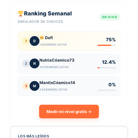
Ranking Semanal
EN VIVO
SIMULADOR DE CHOICES
Dafi
75%
1
D
1 EXÁMENES LISTOS
NutriaCósmico73
12.4%
2
N
19 EXÁMENES LISTOS
MantisCósmico14
0%
3
M
5 EXÁMENES LISTOS
Medir mi nivel gratis →
LOS MÁS LEÍDOS