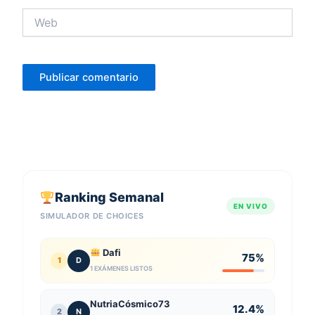
Web
Ranking Semanal
EN VIVO
SIMULADOR DE CHOICES
Dafi
75%
1
D
1 EXÁMENES LISTOS
NutriaCósmico73
12.4%
2
N