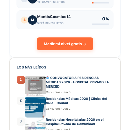
19 EXÁMENES LISTOS
MantisCósmico14
0%
3
M
5 EXÁMENES LISTOS
Medir mi nivel gratis →
LOS MÁS LEÍDOS
CONVOCATORIA RESIDENCIAS
1
MÉDICAS 2026 – HOSPITAL PRIVADO LA
MERCED
Concursos
·
Jun 3
Residencias Médicas 2026 | Clínica del
2
Valle – Chubut
Concursos
·
Jun 2
Residencias Hospitalarias 2026 en el
3
Hospital Privado de Comunidad
Concursos
·
Jun 1