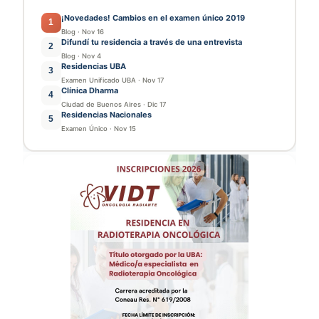
¡Novedades! Cambios en el examen único 2019
1
Blog
·
Nov 16
Difundí tu residencia a través de una entrevista
2
Blog
·
Nov 4
Residencias UBA
3
Examen Unificado UBA
·
Nov 17
Clínica Dharma
4
Ciudad de Buenos Aires
·
Dic 17
Residencias Nacionales
5
Examen Único
·
Nov 15