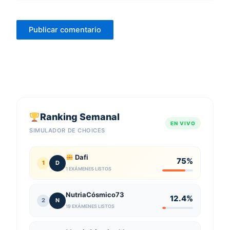
Ranking Semanal
EN VIVO
SIMULADOR DE CHOICES
Dafi
75%
1
D
1 EXÁMENES LISTOS
NutriaCósmico73
12.4%
2
N
19 EXÁMENES LISTOS