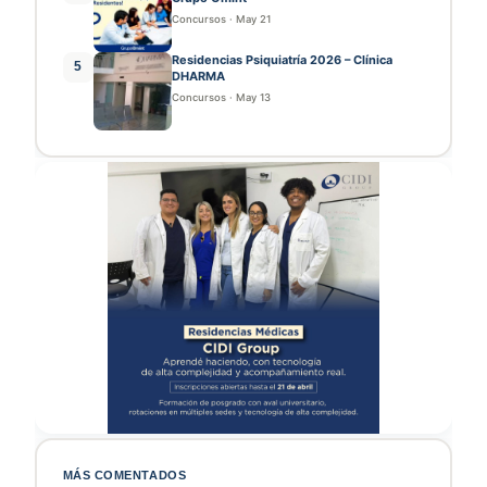
Concursos
·
May 21
Residencias Psiquiatría 2026 – Clínica
5
DHARMA
Concursos
·
May 13
MÁS COMENTADOS