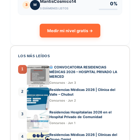
MantisCósmico14
0%
3
M
5 EXÁMENES LISTOS
Medir mi nivel gratis →
LOS MÁS LEÍDOS
CONVOCATORIA RESIDENCIAS
1
MÉDICAS 2026 – HOSPITAL PRIVADO LA
MERCED
Concursos
·
Jun 3
Residencias Médicas 2026 | Clínica del
2
Valle – Chubut
Concursos
·
Jun 2
Residencias Hospitalarias 2026 en el
3
Hospital Privado de Comunidad
Concursos
·
Jun 1
Residencias Médicas 2026 | Clínicas del
4
Grupo Omint