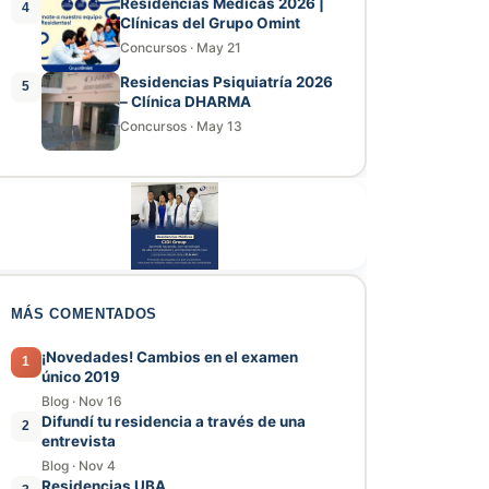
Residencias Médicas 2026 |
4
Clínicas del Grupo Omint
Concursos
·
May 21
Residencias Psiquiatría 2026
5
– Clínica DHARMA
Concursos
·
May 13
MÁS COMENTADOS
¡Novedades! Cambios en el examen
1
único 2019
Blog
·
Nov 16
Difundí tu residencia a través de una
2
entrevista
Blog
·
Nov 4
Residencias UBA