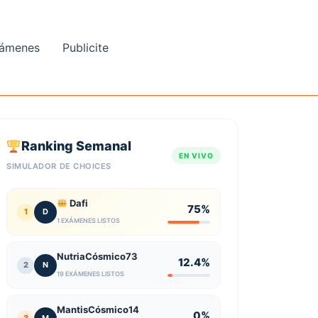
ámenes
Publicite
Ranking Semanal
EN VIVO
SIMULADOR DE CHOICES
Dafi
75%
1
D
1 EXÁMENES LISTOS
NutriaCósmico73
12.4%
2
N
19 EXÁMENES LISTOS
MantisCósmico14
0%