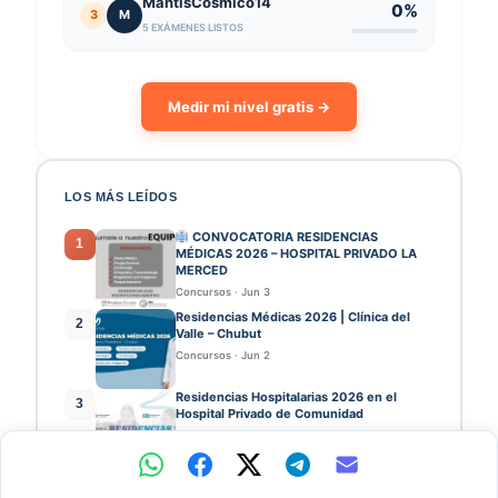
MantisCósmico14
0%
3
M
5 EXÁMENES LISTOS
Medir mi nivel gratis →
LOS MÁS LEÍDOS
CONVOCATORIA RESIDENCIAS
1
MÉDICAS 2026 – HOSPITAL PRIVADO LA
MERCED
Concursos
·
Jun 3
Residencias Médicas 2026 | Clínica del
2
Valle – Chubut
Concursos
·
Jun 2
Residencias Hospitalarias 2026 en el
3
Hospital Privado de Comunidad
Concursos
·
Jun 1
Residencias Médicas 2026 | Clínicas del
4
Grupo Omint