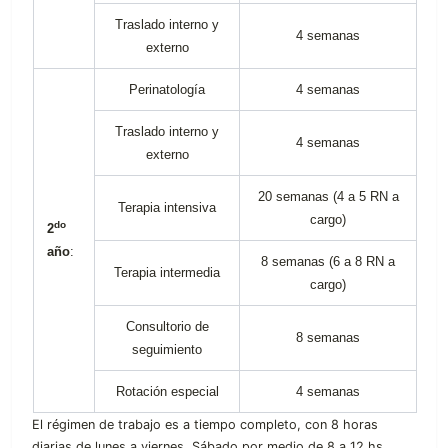
Traslado interno y
4 semanas
externo
Perinatología
4 semanas
Traslado interno y
4 semanas
externo
20 semanas (4 a 5 RN a
Terapia intensiva
cargo)
do
2
año
:
8 semanas (6 a 8 RN a
Terapia intermedia
cargo)
Consultorio de
8 semanas
seguimiento
Rotación especial
4 semanas
El régimen de trabajo es a tiempo completo, con 8 horas
diarias de lunes a viernes. Sábado por medio de 8 a 12 hs.