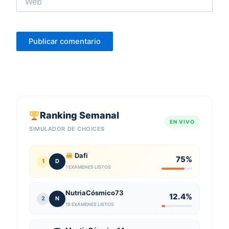
Ranking Semanal
EN VIVO
SIMULADOR DE CHOICES
Dafi
75%
1
D
1 EXÁMENES LISTOS
NutriaCósmico73
12.4%
2
N
19 EXÁMENES LISTOS