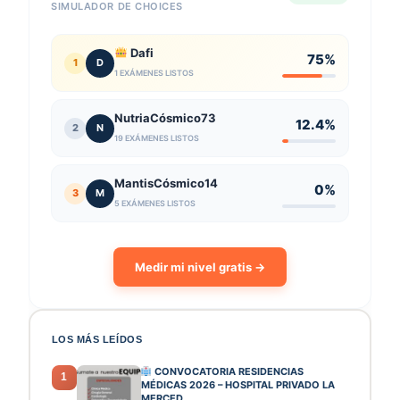
SIMULADOR DE CHOICES
Dafi
75%
1
D
1 EXÁMENES LISTOS
NutriaCósmico73
12.4%
2
N
19 EXÁMENES LISTOS
MantisCósmico14
0%
3
M
5 EXÁMENES LISTOS
Medir mi nivel gratis →
LOS MÁS LEÍDOS
CONVOCATORIA RESIDENCIAS
1
MÉDICAS 2026 – HOSPITAL PRIVADO LA
MERCED