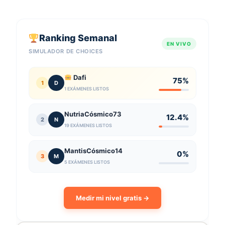
Ranking Semanal
EN VIVO
SIMULADOR DE CHOICES
Dafi
75%
1
D
1 EXÁMENES LISTOS
NutriaCósmico73
12.4%
2
N
19 EXÁMENES LISTOS
MantisCósmico14
0%
3
M
5 EXÁMENES LISTOS
Medir mi nivel gratis →