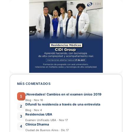
MÁS COMENTADOS
¡Novedades! Cambios en el examen único 2019
1
Blog
·
Nov 16
Difundí tu residencia a través de una entrevista
2
Blog
·
Nov 4
Residencias UBA
3
Examen Unificado UBA
·
Nov 17
Clínica Dharma
4
Ciudad de Buenos Aires
·
Dic 17