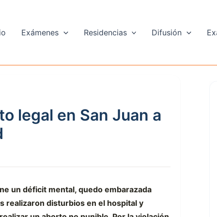
io
Exámenes
Residencias
Difusión
Ex
to legal en San Juan a
d
ene un déficit mental, quedo embarazada
s realizaron disturbios en el hospital y
alizar un aborto no punible. Por la violación