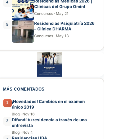
Residencias Médicas 2026 |
4
Clínicas del Grupo Omint
Concursos
·
May 21
Residencias Psiquiatría 2026
5
– Clínica DHARMA
Concursos
·
May 13
MÁS COMENTADOS
¡Novedades! Cambios en el examen
1
único 2019
Blog
·
Nov 16
Difundí tu residencia a través de una
2
entrevista
Blog
·
Nov 4
Residencias UBA