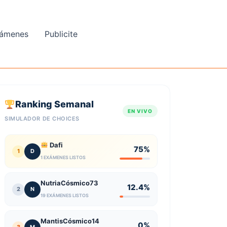
ámenes
Publicite
Ranking Semanal
EN VIVO
SIMULADOR DE CHOICES
Dafi
75%
1
D
1 EXÁMENES LISTOS
NutriaCósmico73
12.4%
2
N
19 EXÁMENES LISTOS
MantisCósmico14
0%