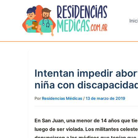
Ir
al
contenido
Inic
Intentan impedir abor
niña con discapacida
Por
Residencias Médicas
/
13 de marzo de 2019
En San Juan, una menor de 14 años que ti
luego de ser violada. Los militantes celeste
denunciaron a los médicos que tenían que re