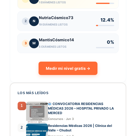
1 EXÁMENES LISTOS
NutriaCósmico73
12.4%
2
N
19 EXÁMENES LISTOS
MantisCósmico14
0%
3
M
5 EXÁMENES LISTOS
Medir mi nivel gratis →
LOS MÁS LEÍDOS
CONVOCATORIA RESIDENCIAS
1
MÉDICAS 2026 – HOSPITAL PRIVADO LA
MERCED
Concursos
·
Jun 3
Residencias Médicas 2026 | Clínica del
2
Valle – Chubut