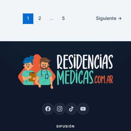
1
2
…
5
Siguiente
→
DIFUSIÓN