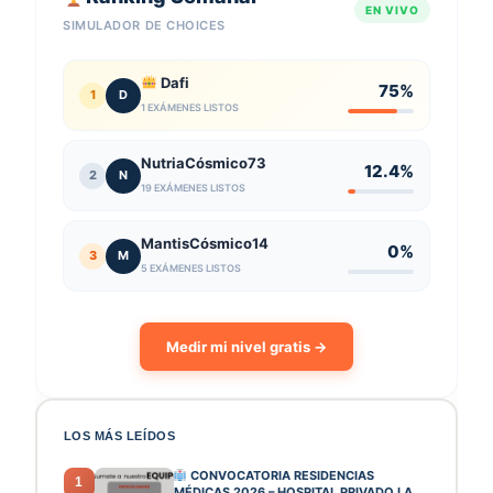
EN VIVO
SIMULADOR DE CHOICES
Dafi
75%
1
D
1 EXÁMENES LISTOS
NutriaCósmico73
12.4%
2
N
19 EXÁMENES LISTOS
MantisCósmico14
0%
3
M
5 EXÁMENES LISTOS
Medir mi nivel gratis →
LOS MÁS LEÍDOS
CONVOCATORIA RESIDENCIAS
1
MÉDICAS 2026 – HOSPITAL PRIVADO LA