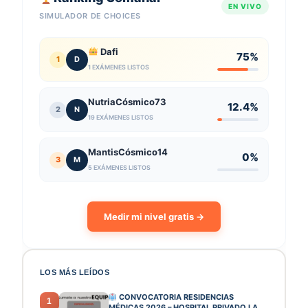
EN VIVO
SIMULADOR DE CHOICES
Dafi
75%
1
D
1 EXÁMENES LISTOS
NutriaCósmico73
12.4%
2
N
19 EXÁMENES LISTOS
MantisCósmico14
0%
3
M
5 EXÁMENES LISTOS
Medir mi nivel gratis →
LOS MÁS LEÍDOS
CONVOCATORIA RESIDENCIAS
1
MÉDICAS 2026 – HOSPITAL PRIVADO LA