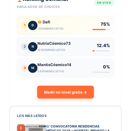
EN VIVO
SIMULADOR DE CHOICES
Dafi
75%
1
D
1 EXÁMENES LISTOS
NutriaCósmico73
12.4%
2
N
19 EXÁMENES LISTOS
MantisCósmico14
0%
3
M
5 EXÁMENES LISTOS
Medir mi nivel gratis →
LOS MÁS LEÍDOS
CONVOCATORIA RESIDENCIAS
1
MÉDICAS 2026 – HOSPITAL PRIVADO LA