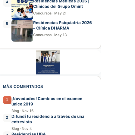
Residencias Médicas 2026 |
4
Clínicas del Grupo Omint
Concursos
·
May 21
Residencias Psiquiatría 2026
5
– Clínica DHARMA
Concursos
·
May 13
MÁS COMENTADOS
¡Novedades! Cambios en el examen
1
único 2019
Blog
·
Nov 16
Difundí tu residencia a través de una
2
entrevista
Blog
·
Nov 4
Residencias UBA