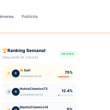
ámenes
Publicite
Ranking Semanal
EN VIVO
SIMULADOR DE CHOICES
Dafi
75%
1
D
1 EXÁMENES LISTOS
NutriaCósmico73
12.4%
2
N
19 EXÁMENES LISTOS
MantisCósmico14
0%