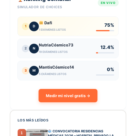
EN VIVO
SIMULADOR DE CHOICES
Dafi
75%
1
D
1 EXÁMENES LISTOS
NutriaCósmico73
12.4%
2
N
19 EXÁMENES LISTOS
MantisCósmico14
0%
3
M
5 EXÁMENES LISTOS
Medir mi nivel gratis →
LOS MÁS LEÍDOS
CONVOCATORIA RESIDENCIAS
1
MÉDICAS 2026 – HOSPITAL PRIVADO LA