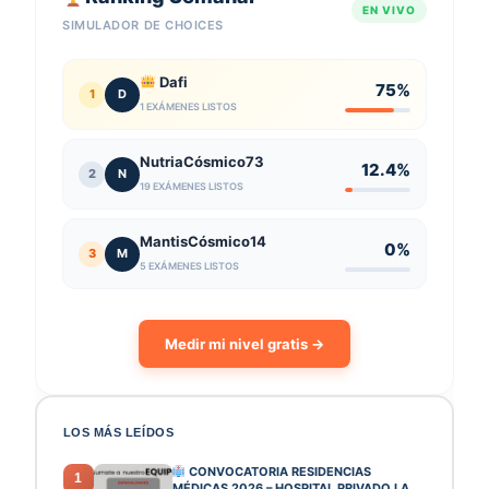
EN VIVO
SIMULADOR DE CHOICES
Dafi
75%
1
D
1 EXÁMENES LISTOS
NutriaCósmico73
12.4%
2
N
19 EXÁMENES LISTOS
MantisCósmico14
0%
3
M
5 EXÁMENES LISTOS
Medir mi nivel gratis →
LOS MÁS LEÍDOS
CONVOCATORIA RESIDENCIAS
1
MÉDICAS 2026 – HOSPITAL PRIVADO LA