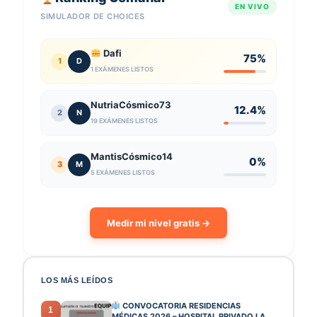
EN VIVO
SIMULADOR DE CHOICES
Dafi
75%
1
D
1 EXÁMENES LISTOS
NutriaCósmico73
12.4%
2
N
19 EXÁMENES LISTOS
MantisCósmico14
0%
3
M
5 EXÁMENES LISTOS
Medir mi nivel gratis →
LOS MÁS LEÍDOS
CONVOCATORIA RESIDENCIAS
1
MÉDICAS 2026 – HOSPITAL PRIVADO LA