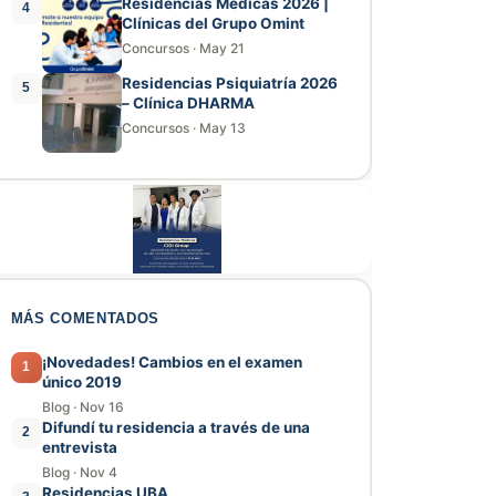
Residencias Médicas 2026 |
4
Clínicas del Grupo Omint
Concursos
·
May 21
Residencias Psiquiatría 2026
5
– Clínica DHARMA
Concursos
·
May 13
MÁS COMENTADOS
¡Novedades! Cambios en el examen
1
único 2019
Blog
·
Nov 16
Difundí tu residencia a través de una
2
entrevista
Blog
·
Nov 4
Residencias UBA