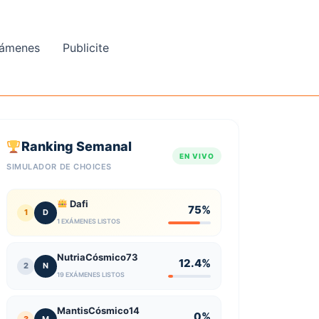
ámenes
Publicite
Ranking Semanal
EN VIVO
SIMULADOR DE CHOICES
Dafi
75%
1
D
1 EXÁMENES LISTOS
NutriaCósmico73
12.4%
2
N
19 EXÁMENES LISTOS
MantisCósmico14
0%