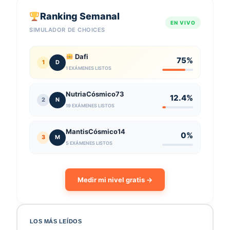
Ranking Semanal
EN VIVO
SIMULADOR DE CHOICES
Dafi
75%
1
D
1 EXÁMENES LISTOS
NutriaCósmico73
12.4%
2
N
19 EXÁMENES LISTOS
MantisCósmico14
0%
3
M
5 EXÁMENES LISTOS
Medir mi nivel gratis →
LOS MÁS LEÍDOS