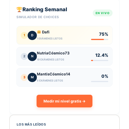
Ranking Semanal
EN VIVO
SIMULADOR DE CHOICES
Dafi
75%
1
D
1 EXÁMENES LISTOS
NutriaCósmico73
12.4%
2
N
19 EXÁMENES LISTOS
MantisCósmico14
0%
3
M
5 EXÁMENES LISTOS
Medir mi nivel gratis →
LOS MÁS LEÍDOS