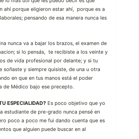
e lo más útil que les puedo decir es que
 ahí porque eligieron estar ahí, porque es a
s laborales; pensando de esa manera nunca les
ina nunca va a bajar los brazos, el examen de
cion; si lo pensás, te recibiste a los veinte y
s de vida profesional por delante; y si tu
 soñaste y siempre quisiste, de una u otra
sando en que en tus manos está el poder
da de Médico bajo ese precepto.
U ESPECIALIDAD?
Es poco objetivo que yo
era estudiante de pre-grado nunca pensé en
pero poco a poco me fui dando cuenta que es
ntos que alguien puede buscar en al