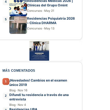
Residencias Médicas 2026 |
4
Clínicas del Grupo Omint
Concursos
·
May 21
Residencias Psiquiatría 2026
5
– Clínica DHARMA
Concursos
·
May 13
MÁS COMENTADOS
¡Novedades! Cambios en el examen
1
único 2019
Blog
·
Nov 16
Difundí tu residencia a través de una
2
entrevista
Blog
·
Nov 4
Residencias UBA