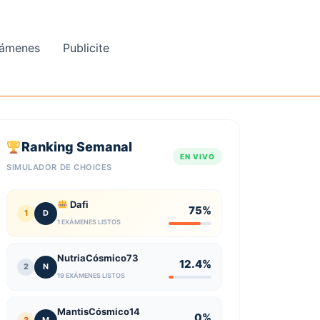
ámenes
Publicite
Ranking Semanal
EN VIVO
SIMULADOR DE CHOICES
Dafi
75%
1
D
1 EXÁMENES LISTOS
NutriaCósmico73
12.4%
2
N
19 EXÁMENES LISTOS
MantisCósmico14
0%