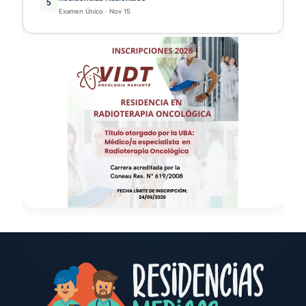
5
Examen Único
·
Nov 15