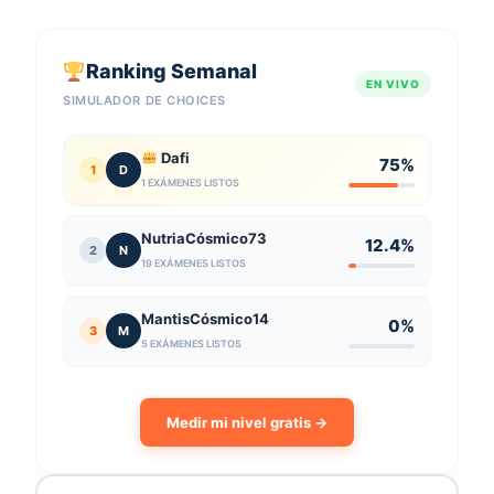
Ranking Semanal
EN VIVO
SIMULADOR DE CHOICES
Dafi
75%
1
D
1 EXÁMENES LISTOS
NutriaCósmico73
12.4%
2
N
19 EXÁMENES LISTOS
MantisCósmico14
0%
3
M
5 EXÁMENES LISTOS
Medir mi nivel gratis →