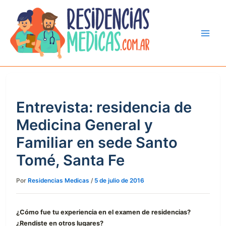
Ir
al
contenido
Entrevista: residencia de
Medicina General y
Familiar en sede Santo
Tomé, Santa Fe
Por
Residencias Medicas
/
5 de julio de 2016
¿Cómo fue tu experiencia en el examen de residencias?
¿Rendiste en otros lugares?