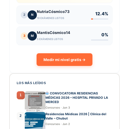
NutriaCósmico73
12.4%
2
N
19 EXÁMENES LISTOS
MantisCósmico14
0%
3
M
5 EXÁMENES LISTOS
Medir mi nivel gratis →
LOS MÁS LEÍDOS
CONVOCATORIA RESIDENCIAS
1
MÉDICAS 2026 – HOSPITAL PRIVADO LA
MERCED
Concursos
·
Jun 3
Residencias Médicas 2026 | Clínica del
2
Valle – Chubut
Concursos
·
Jun 2