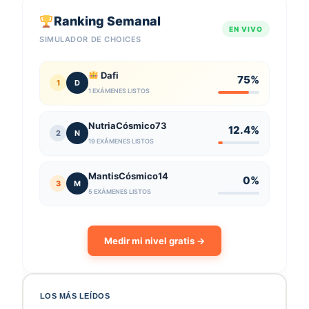
Ranking Semanal
EN VIVO
SIMULADOR DE CHOICES
Dafi
75%
1
D
1 EXÁMENES LISTOS
NutriaCósmico73
12.4%
2
N
19 EXÁMENES LISTOS
MantisCósmico14
0%
3
M
5 EXÁMENES LISTOS
Medir mi nivel gratis →
LOS MÁS LEÍDOS