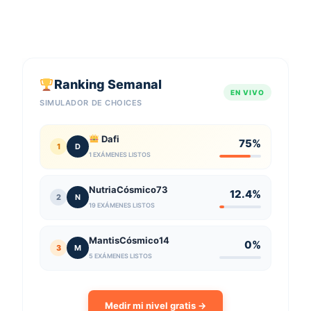
Ranking Semanal
EN VIVO
SIMULADOR DE CHOICES
Dafi
75%
1
D
1 EXÁMENES LISTOS
NutriaCósmico73
12.4%
2
N
19 EXÁMENES LISTOS
MantisCósmico14
0%
3
M
5 EXÁMENES LISTOS
Medir mi nivel gratis →